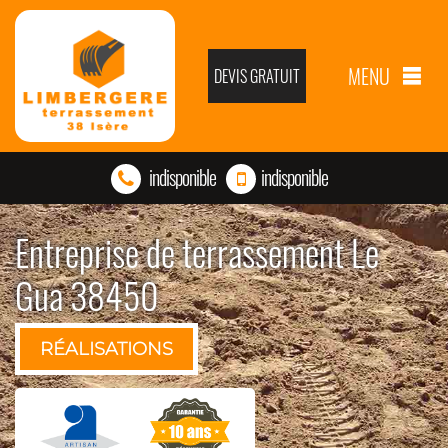
MENU
DEVIS GRATUIT
indisponible
indisponible
Entreprise de terrassement Le
Gua 38450
RÉALISATIONS