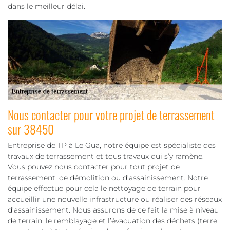
dans le meilleur délai.
Nous contacter pour votre projet de terrassement
sur 38450
Entreprise de TP à Le Gua, notre équipe est spécialiste des
travaux de terrassement et tous travaux qui s’y ramène.
Vous pouvez nous contacter pour tout projet de
terrassement, de démolition ou d’assainissement. Notre
équipe effectue pour cela le nettoyage de terrain pour
accueillir une nouvelle infrastructure ou réaliser des réseaux
d’assainissement. Nous assurons de ce fait la mise à niveau
de terrain, le remblayage et l’évacuation des déchets (terre,