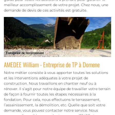
meilleur accomplissement de votre projet. Chez nous, une
demande de devis de ces activités est gratuite.
AMEDEE William - Entreprise de TP à Domene
Notre métier consiste à vous apporter toutes les solutions
et les interventions adéquates à votre projet de
construction. Nous travaillons en chantier neuf ou à
rénover. Il s’agit pour notre équipe de travailler votre terrain
de façon à fournir toutes les étapes nécessaires à la
fondation. Pour cela, nous effectuons le terrassement,
l’assainissement, la démolition, etc. Quelle que soit votre
demande, vous pouvez contacter notre service. Nous