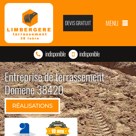
MENU
DEVIS GRATUIT
indisponible
indisponible
Entreprise de terrassement
Domene 38420
RÉALISATIONS