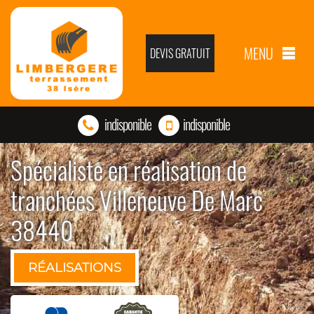
MENU
DEVIS GRATUIT
indisponible
indisponible
Spécialiste en réalisation de
tranchées Villeneuve De Marc
38440
RÉALISATIONS