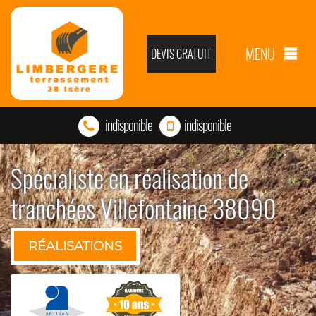
MENU
DEVIS GRATUIT
indisponible
indisponible
Spécialiste en réalisation de
tranchées Villefontaine 38090
RÉALISATIONS