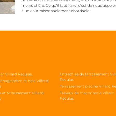
un résultat final très satisfaisant, vous pouvez toujo
moins chère. Ce qu’il faut faire, c’est de nous appel
à un coût raisonnablement abordable.
ier Villard Reculas
Entreprise de terrassement Vil
Reculas
chage arbre et haie Villard
s
Terrassement piscine Villard R
 et terrassement Villard
Travaux de maçonnerie Villard
s
Reculas