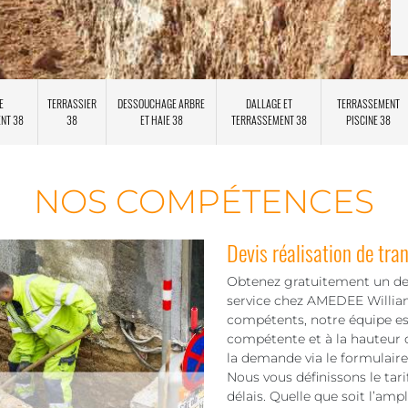
E
TERRASSIER
DESSOUCHAGE ARBRE
DALLAGE ET
TERRASSEMENT
ENT 38
38
ET HAIE 38
TERRASSEMENT 38
PISCINE 38
NOS COMPÉTENCES
Devis réalisation de tra
Obtenez gratuitement un dev
service chez AMEDEE William.
compétents, notre équipe es
compétente et à la hauteur d
la demande via le formulair
Nous vous définissons le tari
délais. Quelle que soit l’amp