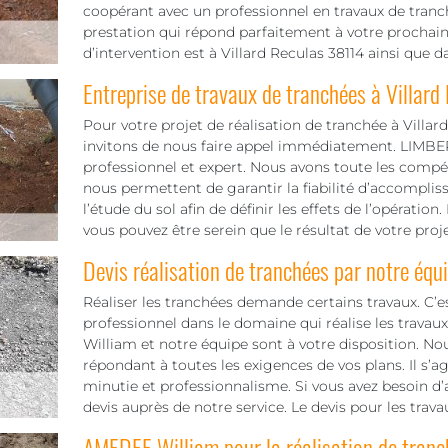
coopérant avec un professionnel en travaux de tran
prestation qui répond parfaitement à votre prochain 
d’intervention est à Villard Reculas 38114 ainsi que d
Entreprise de travaux de tranchées à Villard
Pour votre projet de réalisation de tranchée à Villar
invitons de nous faire appel immédiatement. LIMBER
professionnel et expert. Nous avons toute les compéte
nous permettent de garantir la fiabilité d’accompli
l’étude du sol afin de définir les effets de l’opérat
vous pouvez être serein que le résultat de votre proje
Devis réalisation de tranchées par notre équ
Réaliser les tranchées demande certains travaux. C’es
professionnel dans le domaine qui réalise les trava
William et notre équipe sont à votre disposition. Nou
répondant à toutes les exigences de vos plans. Il s’a
minutie et professionnalisme. Si vous avez besoin
devis auprès de notre service. Le devis pour les trav
AMEDEE William pour la réalisation de tran