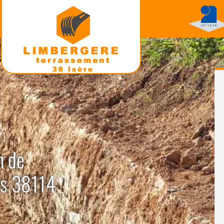
n de
as 38114