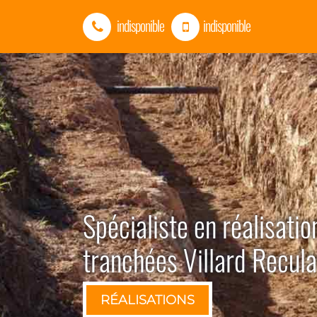
indisponible
indisponible
Spécialiste en réalisatio
tranchées Villard Recul
RÉALISATIONS