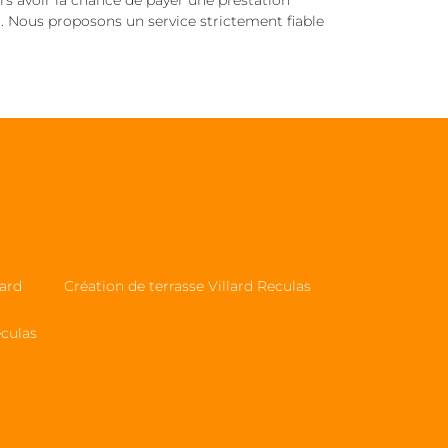
urs avoir la chance de payer une prestation
er. Nous proposons un service strictement fiable
lard
Création de terrasse Villard Reculas
eculas