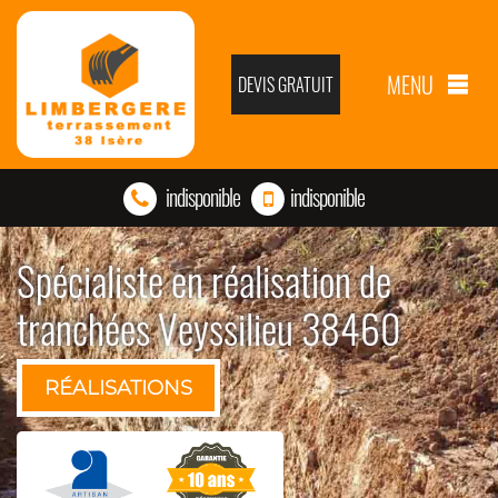
MENU
DEVIS GRATUIT
indisponible
indisponible
Spécialiste en réalisation de
tranchées Veyssilieu 38460
RÉALISATIONS