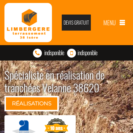
MENU
DEVIS GRATUIT
indisponible
indisponible
Spécialiste en réalisation de
tranchées Velanne 38620
RÉALISATIONS