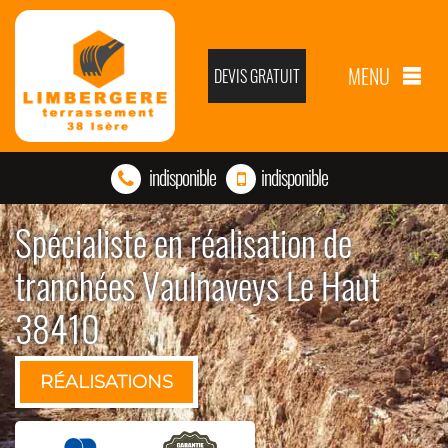
MENU
DEVIS GRATUIT
indisponible
indisponible
Spécialiste en réalisation de
tranchées Vaulnaveys Le Haut
38410
RÉALISATIONS