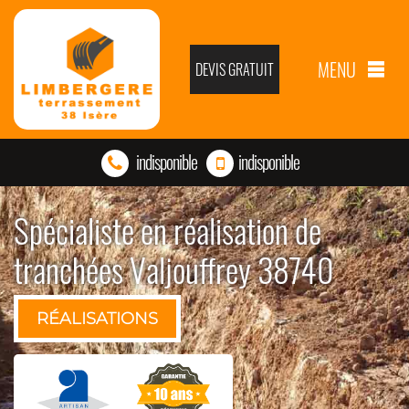
MENU
DEVIS GRATUIT
indisponible
indisponible
Spécialiste en réalisation de
tranchées Valjouffrey 38740
RÉALISATIONS