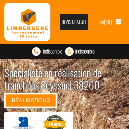
MENU
DEVIS GRATUIT
indisponible
indisponible
Spécialiste en réalisation de
tranchées Seyssuel 38200
RÉALISATIONS