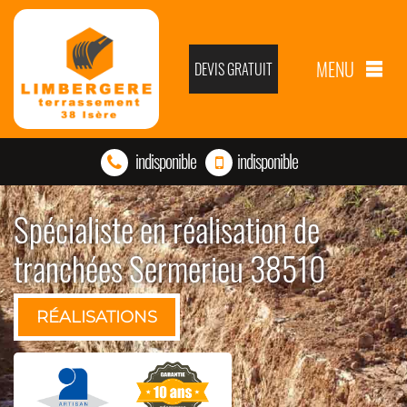
MENU
DEVIS GRATUIT
indisponible
indisponible
Spécialiste en réalisation de
tranchées Sermerieu 38510
RÉALISATIONS