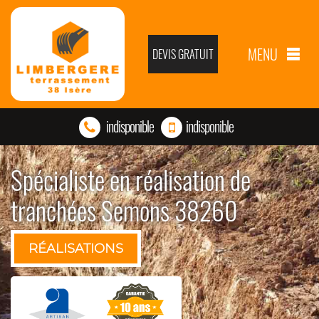
MENU
DEVIS GRATUIT
indisponible
indisponible
Spécialiste en réalisation de
tranchées Semons 38260
RÉALISATIONS