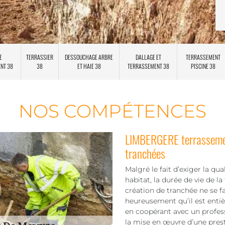
E
TERRASSIER
DESSOUCHAGE ARBRE
DALLAGE ET
TERRASSEMENT
ENT 38
38
ET HAIE 38
TERRASSEMENT 38
PISCINE 38
NOS COMPÉTENCES
LIMBERGERE terrassement
tranchées
Malgré le fait d’exiger la qua
habitat, la durée de vie de 
création de tranchée ne se f
heureusement qu’il est enti
en coopérant avec un profes
la mise en œuvre d’une pres