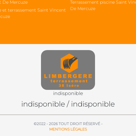
t De Mercuze
Terrassement piscine Saint Vin
De Mercuze
e et terrassement Saint Vincent
cuze
indisponible
indisponible
/
indisponible
©2022 - 2026 TOUT DROIT RÉSERVÉ -
MENTIONS LÉGALES