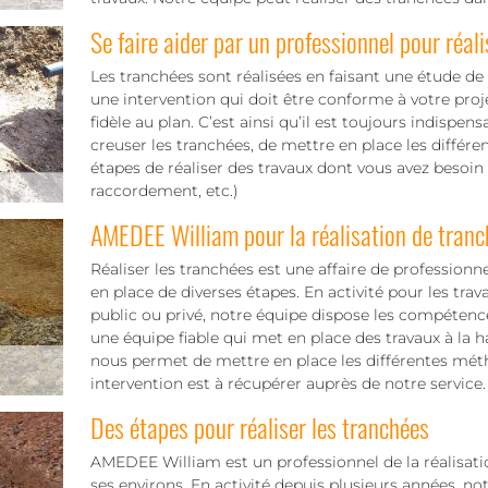
Se faire aider par un professionnel pour réali
Les tranchées sont réalisées en faisant une étude de s
une intervention qui doit être conforme à votre proje
fidèle au plan. C’est ainsi qu’il est toujours indispens
creuser les tranchées, de mettre en place les différe
étapes de réaliser des travaux dont vous avez besoin
raccordement, etc.)
AMEDEE William pour la réalisation de tra
Réaliser les tranchées est une affaire de professionn
en place de diverses étapes. En activité pour les tra
public ou privé, notre équipe dispose les compétence
une équipe fiable qui met en place des travaux à la 
nous permet de mettre en place les différentes méth
intervention est à récupérer auprès de notre service.
Des étapes pour réaliser les tranchées
AMEDEE William est un professionnel de la réalisati
ses environs. En activité depuis plusieurs années, not