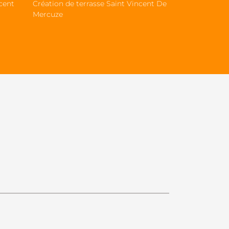
cent
Création de terrasse Saint Vincent De
Mercuze