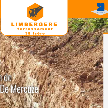
n de
t De Mercuze