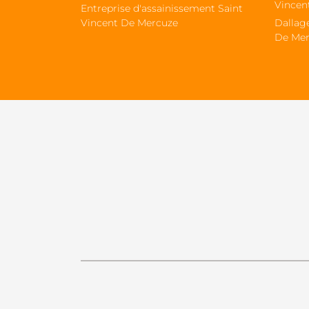
Vincen
Entreprise d'assainissement Saint
Vincent De Mercuze
Dallag
De Mer