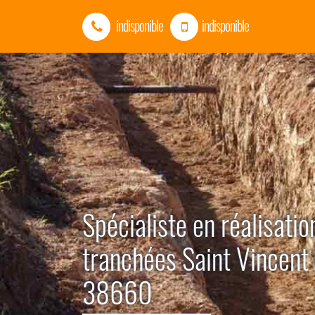
indisponible
indisponible
Spécialiste en réalisatio
tranchées Saint Vincen
38660