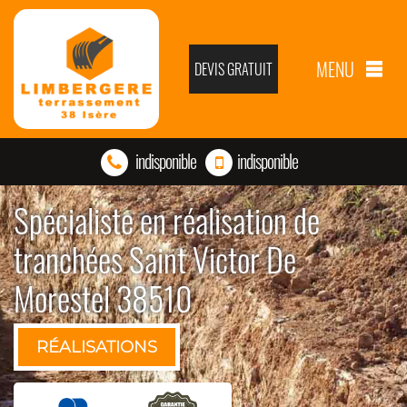
MENU
DEVIS GRATUIT
indisponible
indisponible
Spécialiste en réalisation de
tranchées Saint Victor De
Morestel 38510
RÉALISATIONS