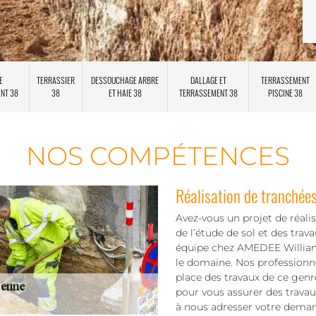
E
TERRASSIER
DESSOUCHAGE ARBRE
DALLAGE ET
TERRASSEMENT
ENT 38
38
ET HAIE 38
TERRASSEMENT 38
PISCINE 38
NOS COMPÉTENCES
Réalisation de tranchée
Avez-vous un projet de réalis
de l’étude de sol et des trav
équipe chez AMEDEE William 
le domaine. Nos professionne
place des travaux de ce genr
pour vous assurer des travau
à nous adresser votre dema