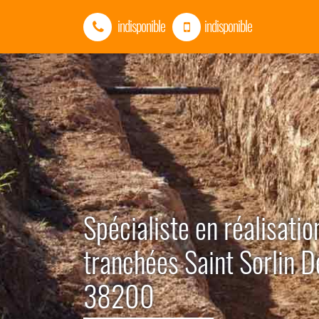
indisponible
indisponible
Spécialiste en réalisatio
tranchées Saint Sorlin 
38200