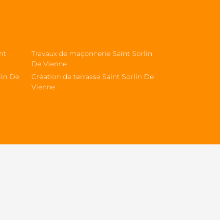
nt
Travaux de maçonnerie Saint Sorlin
De Vienne
lin De
Création de terrasse Saint Sorlin De
Vienne