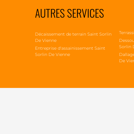
AUTRES SERVICES
Terrass
Décaissement de terrain Saint Sorlin
De Vienne
Dessou
Sorlin
Entreprise d'assainissement Saint
Sorlin De Vienne
Dallage
De Vie