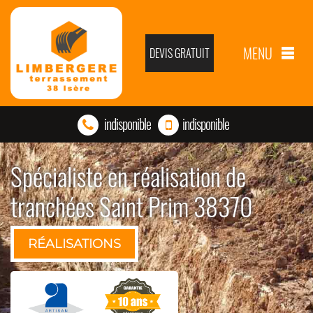
MENU
DEVIS GRATUIT
indisponible
indisponible
Spécialiste en réalisation de
tranchées Saint Prim 38370
RÉALISATIONS