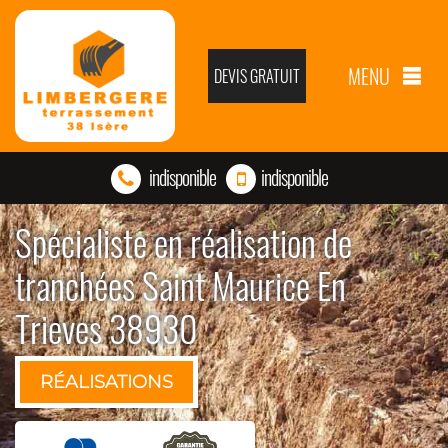
MENU
DEVIS GRATUIT
indisponible
indisponible
Spécialiste en réalisation de
tranchées Saint Maurice En
Trieves 38930
RÉALISATIONS