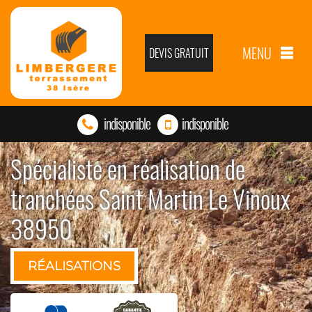
MENU
DEVIS GRATUIT
indisponible
indisponible
Spécialiste en réalisation de
tranchées Saint Martin Le Vinoux
38950
RÉALISATIONS