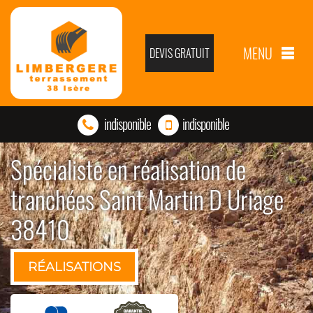
MENU
DEVIS GRATUIT
indisponible
indisponible
Spécialiste en réalisation de
tranchées Saint Martin D Uriage
38410
RÉALISATIONS