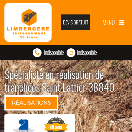
MENU
DEVIS GRATUIT
indisponible
indisponible
Spécialiste en réalisation de
tranchées Saint Lattier 38840
RÉALISATIONS