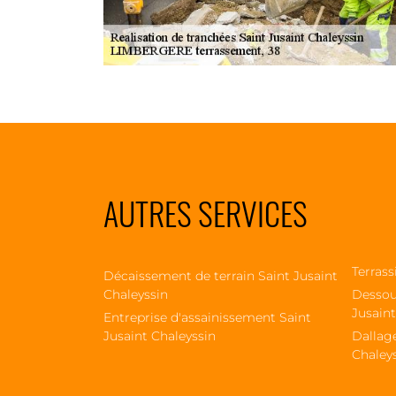
AUTRES SERVICES
Terrass
Décaissement de terrain Saint Jusaint
Chaleyssin
Dessou
Jusaint
Entreprise d'assainissement Saint
Jusaint Chaleyssin
Dallage
Chaley