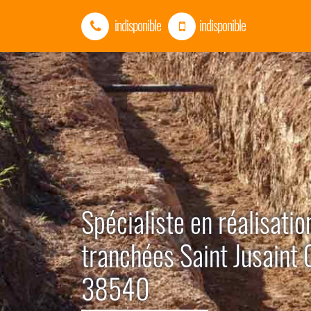
indisponible
indisponible
Spécialiste en réalisatio
tranchées Saint Jusaint 
38540