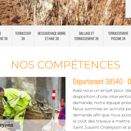
E
TERRASSIER
DESSOUCHAGE ARBRE
DALLAGE ET
TERRASSEMENT
ENT 38
38
ET HAIE 38
TERRASSEMENT 38
PISCINE 38
NOS COMPÉTENCES
Département 38540 - Dev
Avez-vous un projet pour réal
disposition d’une interventi
demande, notre équipe prés
Nous sommes en activité pour
demande afin que nous puiss
le coût des travaux à mettre 
Saint Jusaint Chaleyssin et p