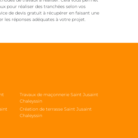
thodes de travaux à réaliser. Cela vous permet
aux pour réaliser des tranchées selon vos
ice de devis gratuit à récupérer en faisant une
les réponses adéquates à votre projet.
nt
Travaux de maçonnerie Saint Jusaint
Chaleyssin
aint
Création de terrasse Saint Jusaint
Chaleyssin