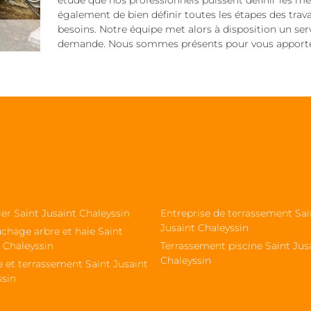
étude que nos professionnels puissent définir les mé
également de bien définir toutes les étapes des trav
besoins. Notre équipe met alors à disposition un serv
demande. Nous sommes présents pour vous apporter 
ier Saint Jusaint Chaleyssin
Entreprise de terrassement Sai
Jusaint Chaleyssin
chage arbre et haie Saint
 Chaleyssin
Terrassement piscine Saint Jus
Chaleyssin
 et terrassement Saint Jusaint
ssin