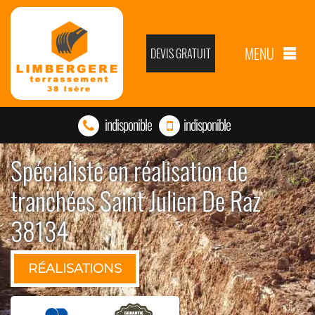
MENU
DEVIS GRATUIT
indisponible
indisponible
Spécialiste en réalisation de
tranchées Saint Julien De Raz
38134
RÉALISATIONS