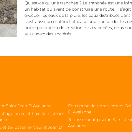
Qu’est-ce qu’une tranchée ? La tranchée est une infra
un habitat ou avant de construire une route. Il s’agit
évacuer les eaux de la pluie, les eaux distribués dans
c’est aussi un matériel efficace pour raccorder les ré
notre prestation de création des tranchées, nous som
aussi avec des sociétés.
ier Saint Jean D Avelanne
Entreprise de terrassement Sai
D Avelanne
chage arbre et haie Saint Jean
anne
Terrassement piscine Saint Je
Avelanne
e et terrassement Saint Jean D