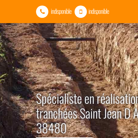
indisponible
indisponible
Spécialiste en réalisatio
tranchées Saint Jean D 
38480