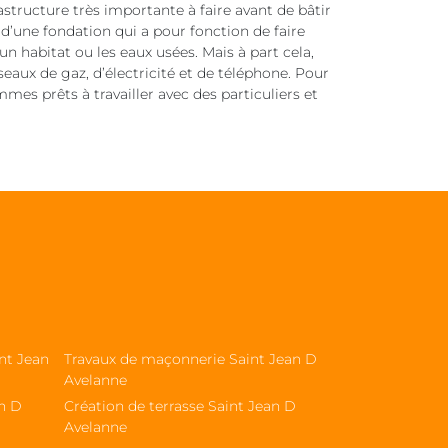
structure très importante à faire avant de bâtir
 d’une fondation qui a pour fonction de faire
 un habitat ou les eaux usées. Mais à part cela,
seaux de gaz, d’électricité et de téléphone. Pour
mes prêts à travailler avec des particuliers et
nt Jean
Travaux de maçonnerie Saint Jean D
Avelanne
an D
Création de terrasse Saint Jean D
Avelanne