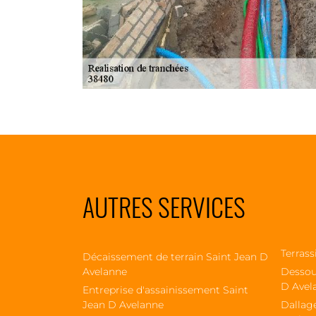
AUTRES SERVICES
Terrass
Décaissement de terrain Saint Jean D
Avelanne
Dessou
D Avel
Entreprise d'assainissement Saint
Jean D Avelanne
Dallag