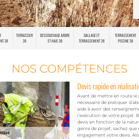
E
TERRASSIER
DESSOUCHAGE ARBRE
DALLAGE ET
TERRASSEMENT
ENT 38
38
ET HAIE 38
TERRASSEMENT 38
PISCINE 38
NOS COMPÉTENCES
Devis rapide en réalisat
Avant de mettre en route le p
nécessaire de pratiquer d’a
aide à avoir des renseigneme
l’exécution de votre projet.
devis en fonction de la natu
genre de projet, sachez que
engagement votre devis. Alor