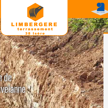
n de
Avelanne