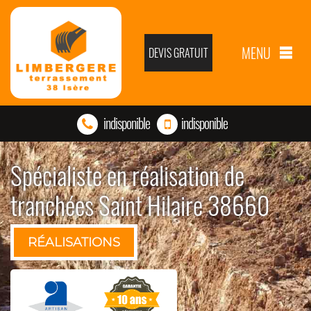
MENU
DEVIS GRATUIT
indisponible
indisponible
Spécialiste en réalisation de
tranchées Saint Hilaire 38660
RÉALISATIONS