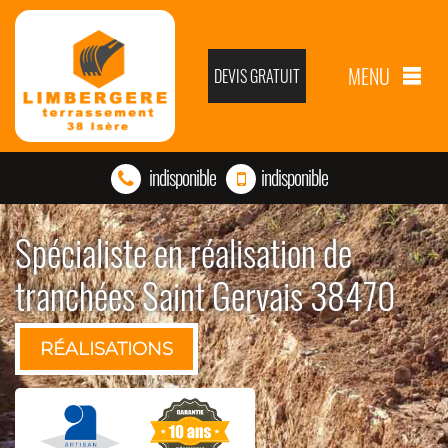
MENU
DEVIS GRATUIT
indisponible
indisponible
Spécialiste en réalisation de
tranchées Saint Gervais 38470
RÉALISATIONS