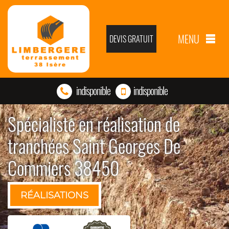
MENU
DEVIS GRATUIT
indisponible
indisponible
Spécialiste en réalisation de
tranchées Saint Georges De
Commiers 38450
RÉALISATIONS