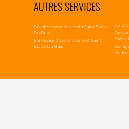
AUTRES SERVICES
Terrass
Décaissement de terrain Saint Blaise
Du Buis
Dessou
Blaise
Entreprise d'assainissement Saint
Blaise Du Buis
Dallage
Du Bui