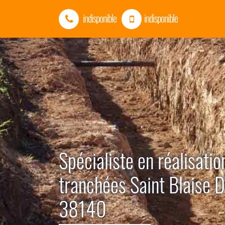
indisponible
indisponible
Spécialiste en réalisatio
tranchées Saint Blaise 
38140