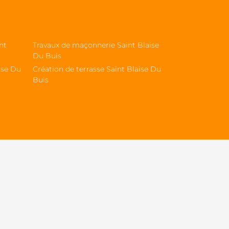
nt
Travaux de maçonnerie Saint Blaise
Du Buis
ise Du
Création de terrasse Saint Blaise Du
Buis