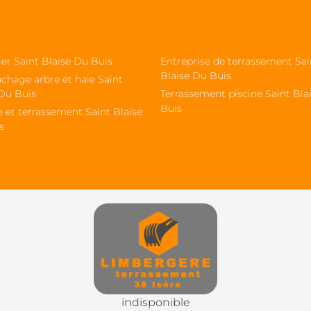
ier Saint Blaise Du Buis
Entreprise de terrassement Sai
Blaise Du Buis
chage arbre et haie Saint
 Du Buis
Terrassement piscine Saint Bla
Buis
 et terrassement Saint Blaise
s
indisponible