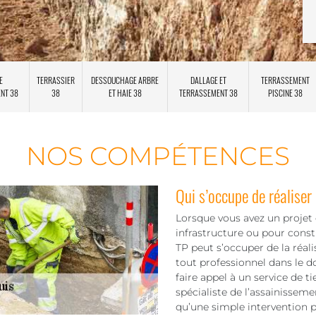
E
TERRASSIER
DESSOUCHAGE ARBRE
DALLAGE ET
TERRASSEMENT
ENT 38
38
ET HAIE 38
TERRASSEMENT 38
PISCINE 38
NOS COMPÉTENCES
Qui s’occupe de réaliser
Lorsque vous avez un projet d
infrastructure ou pour const
TP peut s’occuper de la réal
tout professionnel dans le 
faire appel à un service de 
spécialiste de l’assainissem
qu’une simple intervention p