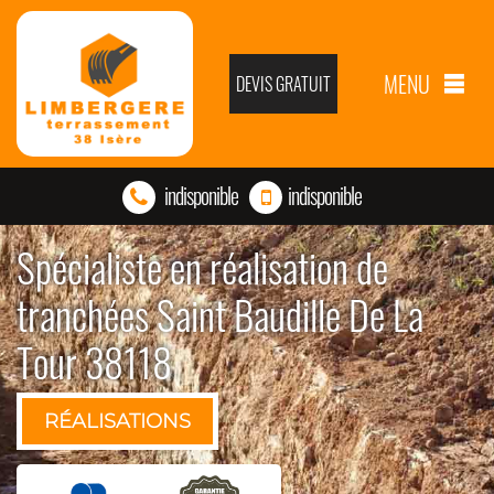
MENU
DEVIS GRATUIT
indisponible
indisponible
Spécialiste en réalisation de
tranchées Saint Baudille De La
Tour 38118
RÉALISATIONS