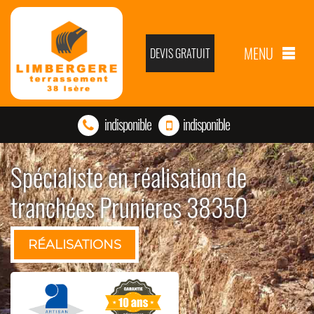
MENU
DEVIS GRATUIT
indisponible
indisponible
Spécialiste en réalisation de
tranchées Prunieres 38350
RÉALISATIONS