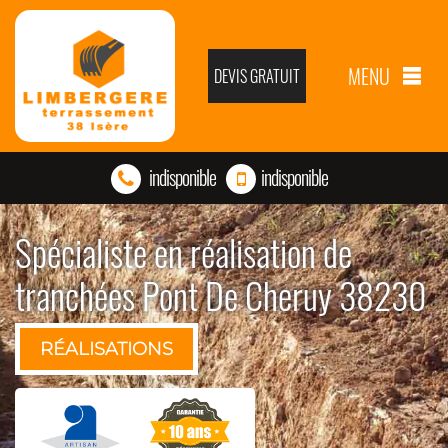
MENU
DEVIS GRATUIT
indisponible
indisponible
Spécialiste en réalisation de
tranchées Pont De Cheruy 38230
RÉALISATIONS