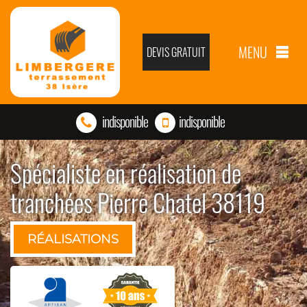
MENU
DEVIS GRATUIT
indisponible
indisponible
Spécialiste en réalisation de
tranchées Pierre Chatel 38119
RÉALISATIONS