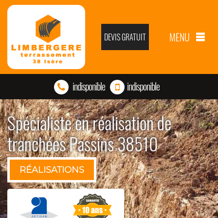
MENU
DEVIS GRATUIT
indisponible
indisponible
Spécialiste en réalisation de
tranchées Passins 38510
RÉALISATIONS