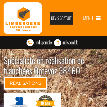
MENU
DEVIS GRATUIT
indisponible
indisponible
Spécialiste en réalisation de
tranchées Optevoz 38460
RÉALISATIONS