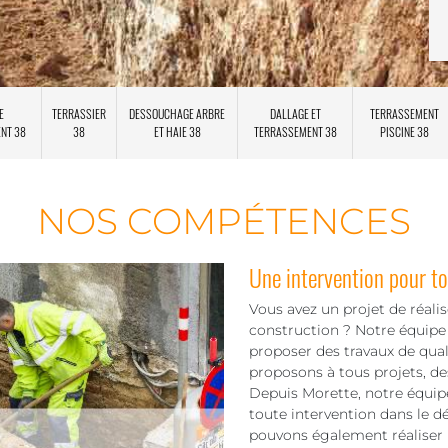
E
TERRASSIER
DESSOUCHAGE ARBRE
DALLAGE ET
TERRASSEMENT
ENT 38
38
ET HAIE 38
TERRASSEMENT 38
PISCINE 38
NOS COMPÉTENCES
Une intervention pour to
Vous avez un projet de réali
construction ? Notre équip
proposer des travaux de qual
proposons à tous projets, de
Depuis Morette, notre équip
toute intervention dans le d
pouvons également réaliser 