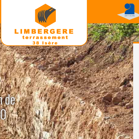
n de
10