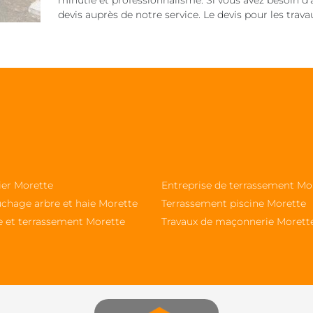
minutie et professionnalisme. Si vous avez besoin
devis auprès de notre service. Le devis pour les trav
ier Morette
Entreprise de terrassement Mo
chage arbre et haie Morette
Terrassement piscine Morette
e et terrassement Morette
Travaux de maçonnerie Morett