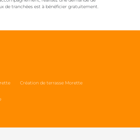
 d’accompagnement, réalisez une demande de
aux de tranchées est à bénéficier gratuitement.
rette
Création de terrasse Morette
e