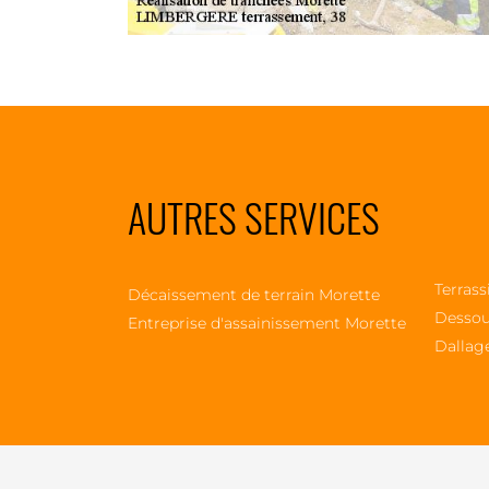
AUTRES SERVICES
Terrass
Décaissement de terrain Morette
Dessou
Entreprise d'assainissement Morette
Dallag