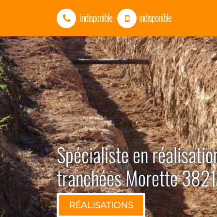
indisponible
indisponible
Spécialiste en réalisatio
tranchées Morette 382
RÉALISATIONS