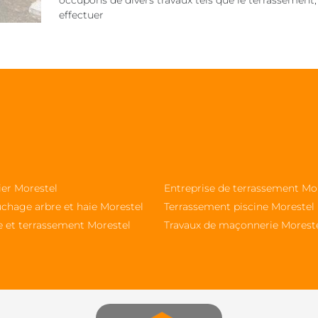
occupons de divers travaux tels que le terrassement,
effectuer
ier Morestel
Entreprise de terrassement Mo
chage arbre et haie Morestel
Terrassement piscine Morestel
e et terrassement Morestel
Travaux de maçonnerie Morest