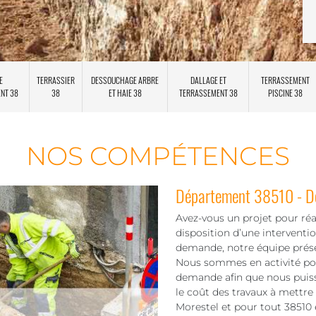
E
TERRASSIER
DESSOUCHAGE ARBRE
DALLAGE ET
TERRASSEMENT
ENT 38
38
ET HAIE 38
TERRASSEMENT 38
PISCINE 38
NOS COMPÉTENCES
Département 38510 - Dev
Avez-vous un projet pour réal
disposition d’une interventi
demande, notre équipe prés
Nous sommes en activité pour
demande afin que nous puiss
le coût des travaux à mettre 
Morestel et pour tout 38510 