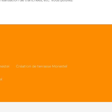
 réalisation de tranchées, etc. Vous pouvez
restel
Création de terrasse Morestel
el