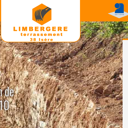
n de
510