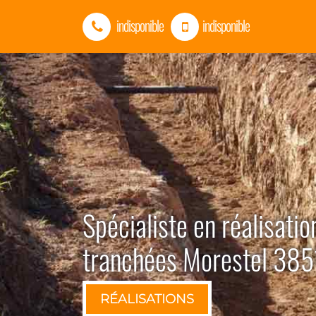
indisponible
indisponible
Spécialiste en réalisatio
tranchées Morestel 38
RÉALISATIONS