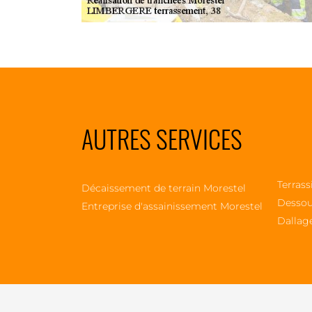
AUTRES SERVICES
Terrass
Décaissement de terrain Morestel
Dessou
Entreprise d'assainissement Morestel
Dallag