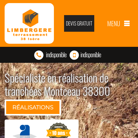
MENU
DEVIS GRATUIT
indisponible
indisponible
Spécialiste en réalisation de
tranchées Montceau 38300
RÉALISATIONS