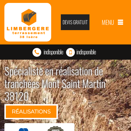
MENU
DEVIS GRATUIT
indisponible
indisponible
Spécialiste en réalisation de
tranchées Mont Saint Martin
38120
RÉALISATIONS