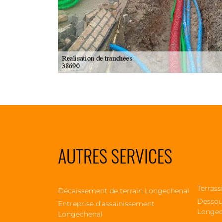
AUTRES SERVICES
Terras
Décaissement de terrain Longechenal
Dessou
Entreprise d'assainissement
Longec
Longechenal