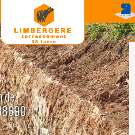
n de
 38690