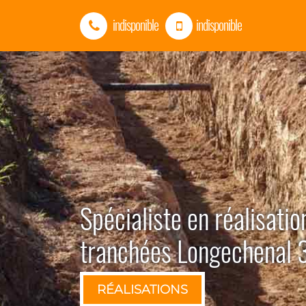
indisponible
indisponible
Spécialiste en réalisatio
tranchées Longechenal
RÉALISATIONS