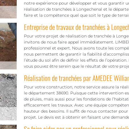
notre expérience pour développer et vous garantir u
réalisation de tranchées à Longechenal et le départe
faire et la compétence quel que soit le type de terrain 
Entreprise de travaux de tranchées à Longec
Pour votre projet de réalisation de tranchée à Longe
invitons de nous faire appel immédiatement. LIMBER
professionnel et expert. Nous avons toute les compéte
nous permettent de garantir la fiabilité d’accompli
l’étude du sol afin de définir les effets de l’opérat
vous pouvez être serein que le résultat de votre proje
Réalisation de tranchées par AMEDEE Willia
Pour votre construction, notre service assure la réa
le département 38690. Puisque cette intervention est
de pluies, mais aussi pour les fondations de l’habitat
efficacement les travaux. Avec une équipe compétent
hauteur des besoins. Il suffit de nous contacter pour 
projet. Le devis est à obtenir en faisant une demande
Se faire aider par un professionnel pour réali