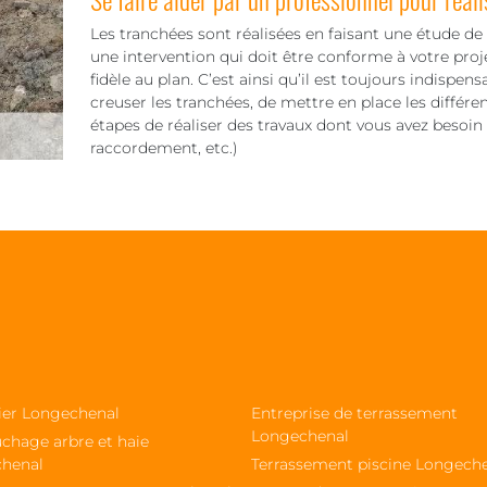
Les tranchées sont réalisées en faisant une étude de s
une intervention qui doit être conforme à votre proje
fidèle au plan. C’est ainsi qu’il est toujours indispens
creuser les tranchées, de mettre en place les différe
étapes de réaliser des travaux dont vous avez besoin
raccordement, etc.)
sier Longechenal
Entreprise de terrassement
Longechenal
chage arbre et haie
henal
Terrassement piscine Longech