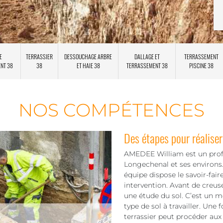
E
TERRASSIER
DESSOUCHAGE ARBRE
DALLAGE ET
TERRASSEMENT
ENT 38
38
ET HAIE 38
TERRASSEMENT 38
PISCINE 38
NOS COMPÉTENCES
Des étapes pour réaliser
AMEDEE William est un profe
Longechenal et ses environs.
équipe dispose le savoir-fai
intervention. Avant de creus
une étude du sol. C’est un 
type de sol à travailler. Une 
terrassier peut procéder aux