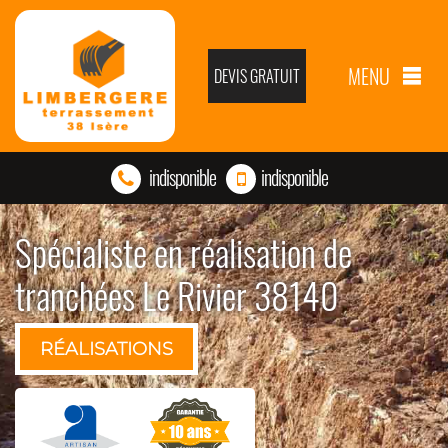
MENU
DEVIS GRATUIT
indisponible
indisponible
Spécialiste en réalisation de
tranchées Le Rivier 38140
RÉALISATIONS