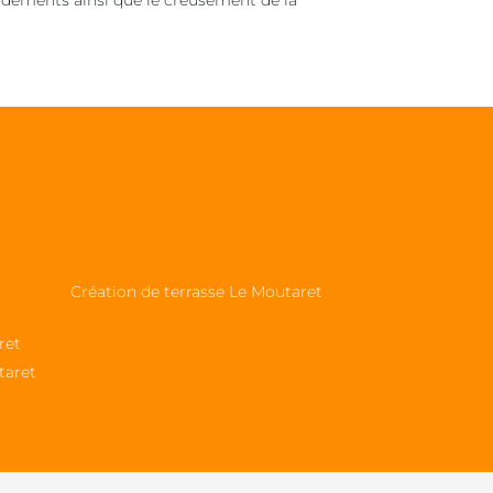
rdements ainsi que le creusement de la
Création de terrasse Le Moutaret
ret
taret