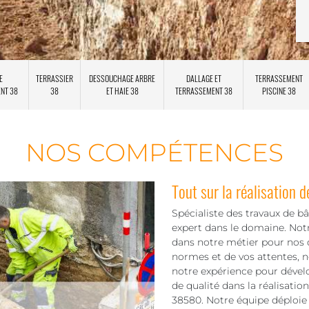
E
TERRASSIER
DESSOUCHAGE ARBRE
DALLAGE ET
TERRASSEMENT
ENT 38
38
ET HAIE 38
TERRASSEMENT 38
PISCINE 38
NOS COMPÉTENCES
Tout sur la réalisation 
Spécialiste des travaux de b
expert dans le domaine. Notre
dans notre métier pour nos d
normes et de vos attentes, n
notre expérience pour dével
de qualité dans la réalisati
38580. Notre équipe déploie 