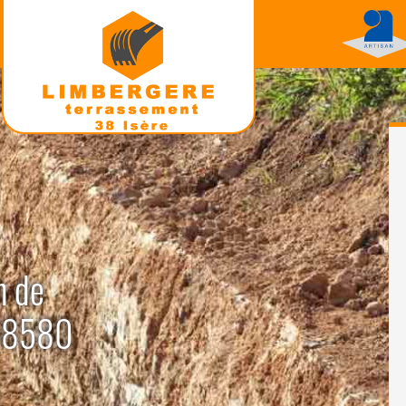
n de
 38580