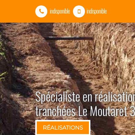
indisponible
indisponible
Spécialiste en réalisatio
tranchées Le Moutaret
RÉALISATIONS