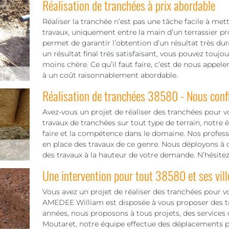
Réalisation de tranchées à prix abordable
Réaliser la tranchée n’est pas une tâche facile à mett
travaux, uniquement entre la main d’un terrassier pr
permet de garantir l’obtention d’un résultat très dura
un résultat final très satisfaisant, vous pouvez toujo
moins chère. Ce qu’il faut faire, c’est de nous appel
à un coût raisonnablement abordable.
Réalisation de tranchées 38580 - Nous confi
Avez-vous un projet de réaliser des tranchées pour vot
travaux de tranchées sur tout type de terrain, notre
faire et la compétence dans le domaine. Nos professi
en place des travaux de ce genre. Nous déployons à c
des travaux à la hauteur de votre demande. N’hésite
Une intervention pour tout 38580 et ses vill
Vous avez un projet de réaliser des tranchées pour v
AMEDEE William est disposée à vous proposer des tra
années, nous proposons à tous projets, des services
Moutaret, notre équipe effectue des déplacements po