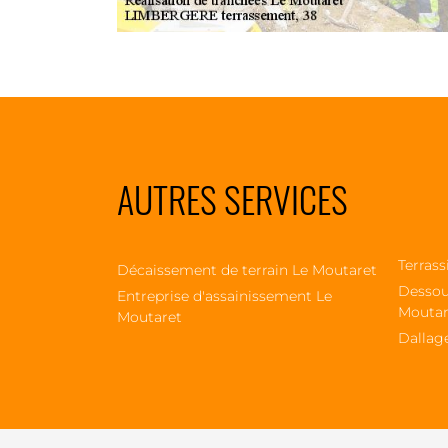
AUTRES SERVICES
Terrass
Décaissement de terrain Le Moutaret
Dessou
Entreprise d'assainissement Le
Moutar
Moutaret
Dallag