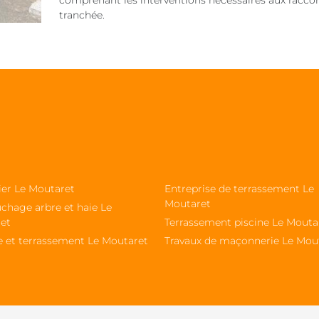
comprenant les interventions nécessaires aux racco
tranchée.
ier Le Moutaret
Entreprise de terrassement Le
Moutaret
chage arbre et haie Le
et
Terrassement piscine Le Mouta
e et terrassement Le Moutaret
Travaux de maçonnerie Le Mou