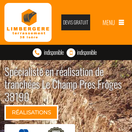
MENU
DEVIS GRATUIT
indisponible
indisponible
Spécialiste en réalisation de
tranchées Le Champ Pres Froges
38190
RÉALISATIONS