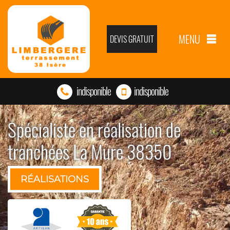
MENU
DEVIS GRATUIT
indisponible
indisponible
Spécialiste en réalisation de
tranchées La Mure 38350
RÉALISATIONS