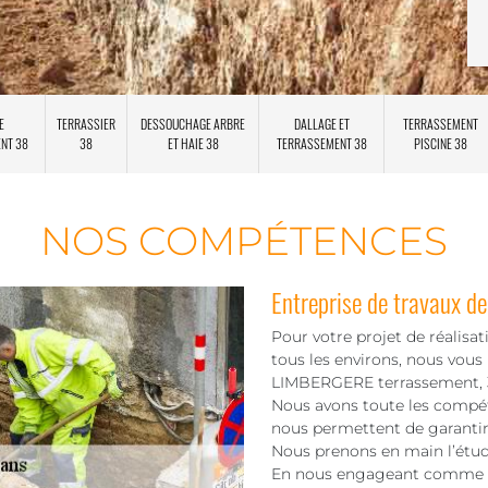
E
TERRASSIER
DESSOUCHAGE ARBRE
DALLAGE ET
TERRASSEMENT
ENT 38
38
ET HAIE 38
TERRASSEMENT 38
PISCINE 38
NOS COMPÉTENCES
Entreprise de travaux de
Pour votre projet de réalisa
tous les environs, nous vous
LIMBERGERE terrassement, 38
Nous avons toute les compéte
nous permettent de garantir 
Nous prenons en main l’étude 
En nous engageant comme vot