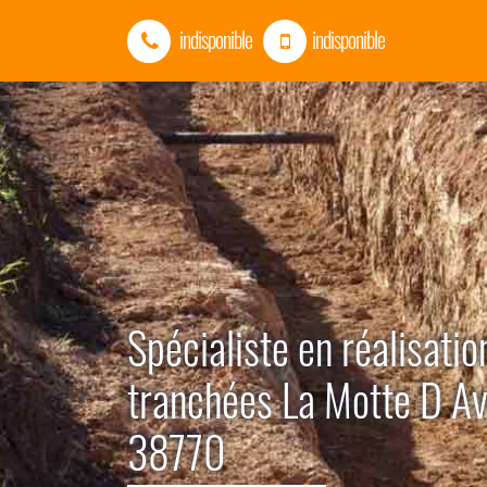
indisponible
indisponible
Spécialiste en réalisatio
tranchées La Motte D Av
38770