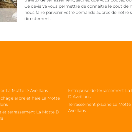
travaux de terrassement, sachez que vous pouvez obt
Ce devis va vous permettre de connaître le coût de not
nous faire parvenir votre demande auprès de notre s
directement.
ier La Motte D Aveillans
Entreprise de terrassement La
D Aveillans
chage arbre et haie La Motte
lans
Terrassement piscine La Motte
Aveillans
e et terrassement La Motte D
ns