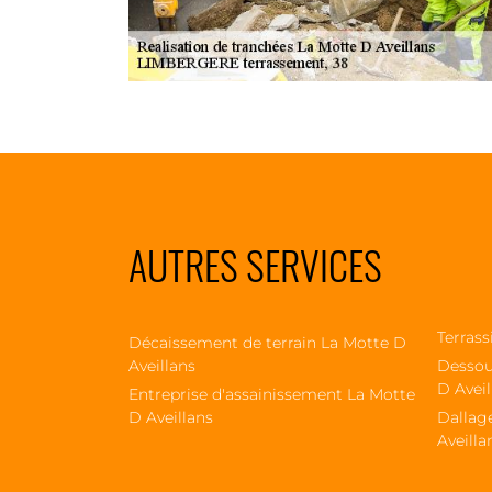
AUTRES SERVICES
Terrass
Décaissement de terrain La Motte D
Aveillans
Dessou
D Aveil
Entreprise d'assainissement La Motte
D Aveillans
Dallag
Aveilla