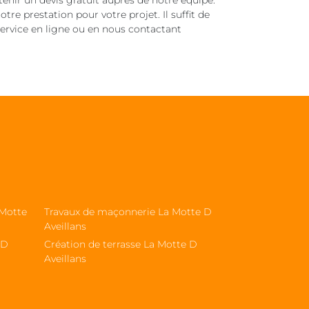
enir un devis gratuit auprès de notre équipe.
re prestation pour votre projet. Il suffit de
ervice en ligne ou en nous contactant
 Motte
Travaux de maçonnerie La Motte D
Aveillans
 D
Création de terrasse La Motte D
Aveillans