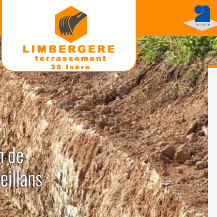
n de
eillans