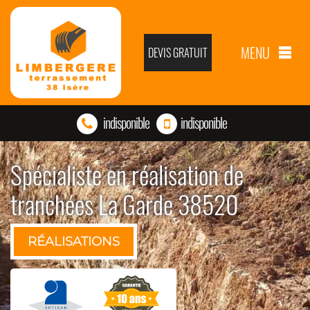
MENU
DEVIS GRATUIT
indisponible
indisponible
Spécialiste en réalisation de
tranchées La Garde 38520
RÉALISATIONS