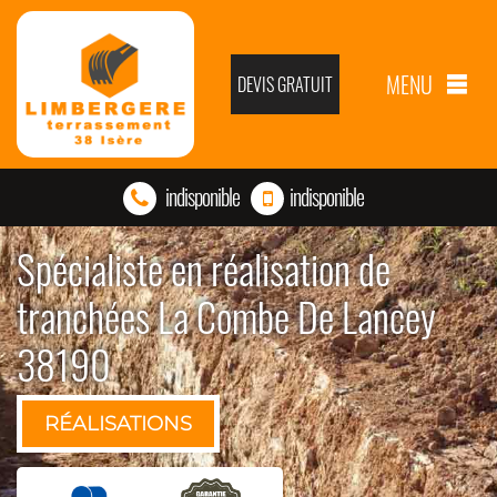
MENU
DEVIS GRATUIT
indisponible
indisponible
Spécialiste en réalisation de
tranchées La Combe De Lancey
38190
RÉALISATIONS