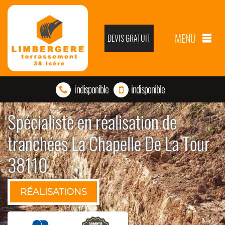
MENU
DEVIS GRATUIT
indisponible
indisponible
Spécialiste en réalisation de
tranchées La Chapelle De La Tour
38110
RÉALISATIONS