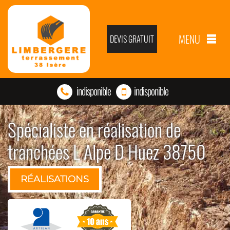
MENU
DEVIS GRATUIT
indisponible
indisponible
Spécialiste en réalisation de
tranchées L Alpe D Huez 38750
RÉALISATIONS