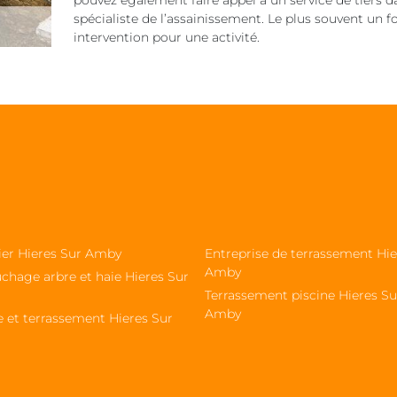
pouvez également faire appel à un service de tiers
spécialiste de l’assainissement. Le plus souvent un 
intervention pour une activité.
sier Hieres Sur Amby
Entreprise de terrassement Hie
Amby
chage arbre et haie Hieres Sur
Terrassement piscine Hieres Su
Amby
e et terrassement Hieres Sur