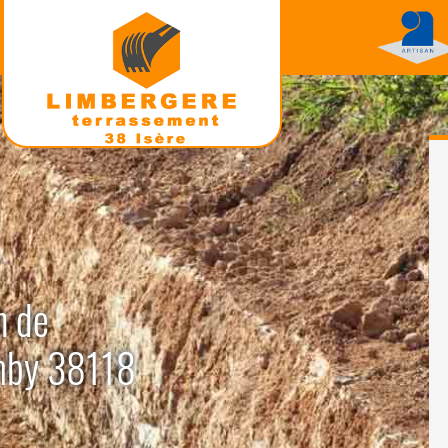
n de
Amby 38118