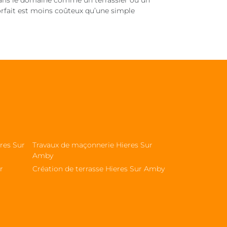
 dans le domaine comme un terrassier ou un
forfait est moins coûteux qu’une simple
res Sur
Travaux de maçonnerie Hieres Sur
Amby
r
Création de terrasse Hieres Sur Amby