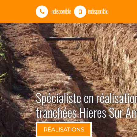
indisponible
indisponible
Spécialiste en réalisatio
tranchées Hieres Sur 
RÉALISATIONS