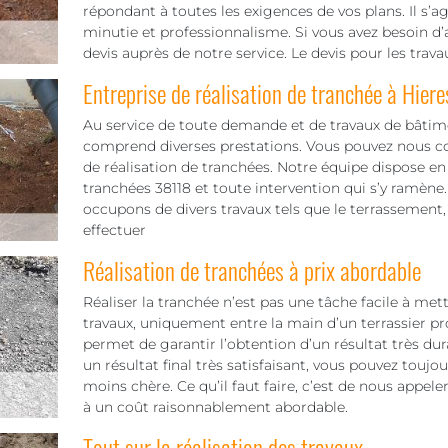
répondant à toutes les exigences de vos plans. Il s’a
minutie et professionnalisme. Si vous avez besoin
devis auprès de notre service. Le devis pour les trav
Entreprise de réalisation de tranchée à Hier
Au service de toute demande et de travaux de bâti
comprend diverses prestations. Vous pouvez nous co
de réalisation de tranchées. Notre équipe dispose en e
tranchées 38118 et toute intervention qui s’y ramène
occupons de divers travaux tels que le terrassement,
effectuer
Réalisation de tranchées à prix abordable
Réaliser la tranchée n’est pas une tâche facile à mett
travaux, uniquement entre la main d’un terrassier pr
permet de garantir l’obtention d’un résultat très dura
un résultat final très satisfaisant, vous pouvez toujo
moins chère. Ce qu’il faut faire, c’est de nous appel
à un coût raisonnablement abordable.
Tout sur la réalisation des travaux