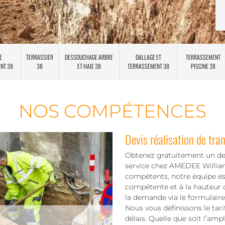
E
TERRASSIER
DESSOUCHAGE ARBRE
DALLAGE ET
TERRASSEMENT
ENT 38
38
ET HAIE 38
TERRASSEMENT 38
PISCINE 38
NOS COMPÉTENCES
Devis réalisation de tra
Obtenez gratuitement un dev
service chez AMEDEE William.
compétents, notre équipe es
compétente et à la hauteur d
la demande via le formulair
Nous vous définissons le tari
délais. Quelle que soit l’amp