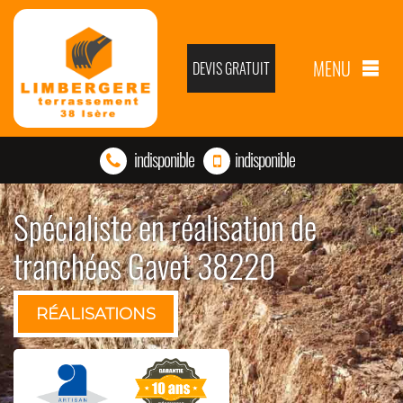
MENU
DEVIS GRATUIT
indisponible
indisponible
Spécialiste en réalisation de
tranchées Gavet 38220
RÉALISATIONS