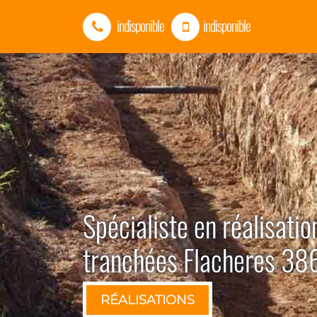
indisponible
indisponible
Spécialiste en réalisatio
tranchées Flacheres 3
RÉALISATIONS