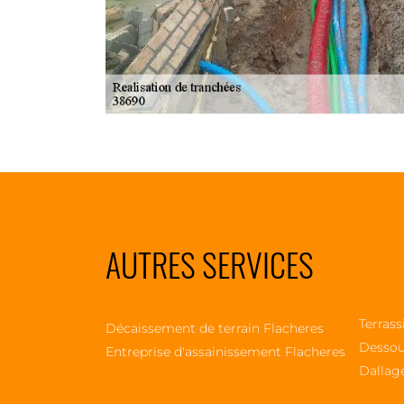
AUTRES SERVICES
Terrass
Décaissement de terrain Flacheres
Dessou
Entreprise d'assainissement Flacheres
Dallag