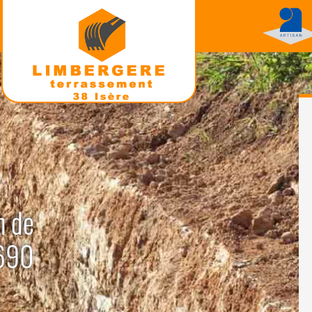
n de
8690