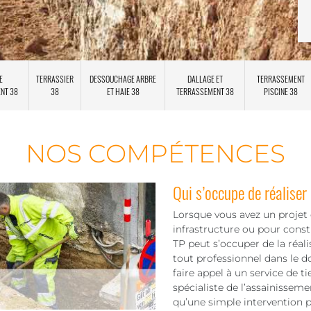
E
TERRASSIER
DESSOUCHAGE ARBRE
DALLAGE ET
TERRASSEMENT
ENT 38
38
ET HAIE 38
TERRASSEMENT 38
PISCINE 38
NOS COMPÉTENCES
Qui s’occupe de réaliser
Lorsque vous avez un projet d
infrastructure ou pour const
TP peut s’occuper de la réal
tout professionnel dans le 
faire appel à un service de 
spécialiste de l’assainissem
qu’une simple intervention p